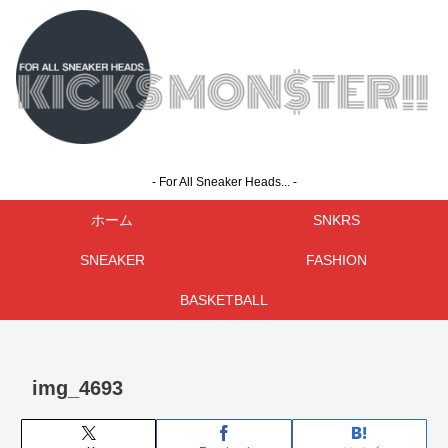
- For All Sneaker Heads... -
ホーム
SNKRS
SNEAKER
FASHION
BASKETBALL
img_4693