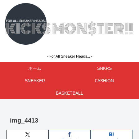
- For All Sneaker Heads... -
ホーム
SNKRS
SNEAKER
FASHION
BASKETBALL
img_4413