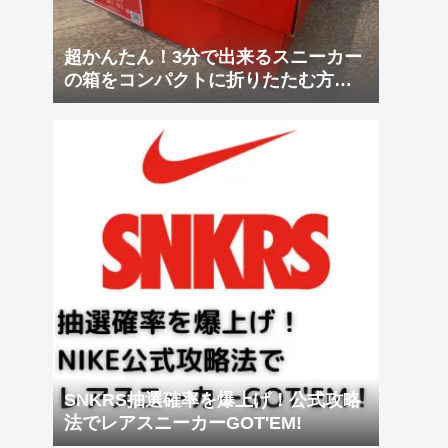
超かんたん！3分で出来るスニーカー
の箱をコンパクトに折りたたむ方
法！
SNKRS抽選確率を爆上げ！公式攻略
法でレアスニーカーGOT'EM!