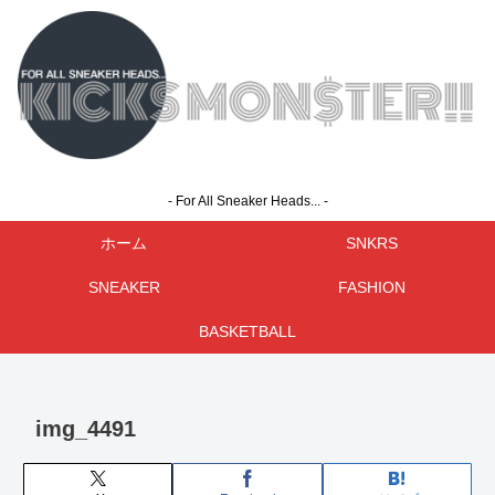
- For All Sneaker Heads... -
ホーム
SNKRS
SNEAKER
FASHION
BASKETBALL
img_4491