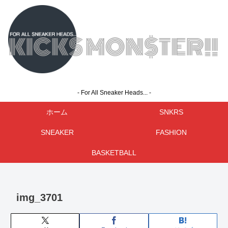
- For All Sneaker Heads... -
ホーム
SNKRS
SNEAKER
FASHION
BASKETBALL
img_3701