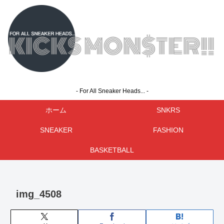
- For All Sneaker Heads... -
ホーム
SNKRS
SNEAKER
FASHION
BASKETBALL
img_4508