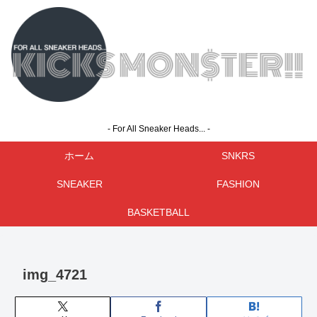
- For All Sneaker Heads... -
ホーム
SNKRS
SNEAKER
FASHION
BASKETBALL
img_4721