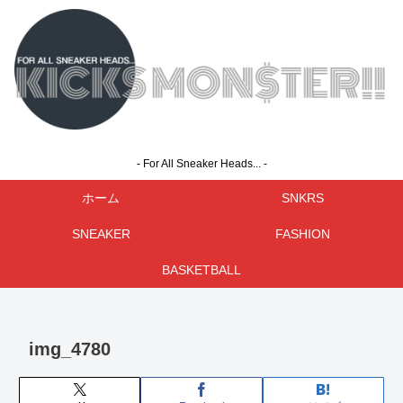
- For All Sneaker Heads... -
ホーム
SNKRS
SNEAKER
FASHION
BASKETBALL
img_4780