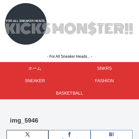
- For All Sneaker Heads... -
ホーム
SNKRS
SNEAKER
FASHION
BASKETBALL
img_5946