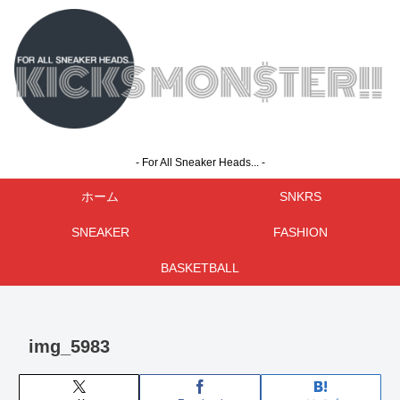
- For All Sneaker Heads... -
ホーム
SNKRS
SNEAKER
FASHION
BASKETBALL
img_5983