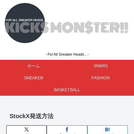
- For All Sneaker Heads... -
ホーム
SNKRS
SNEAKER
FASHION
BASKETBALL
StockX発送方法