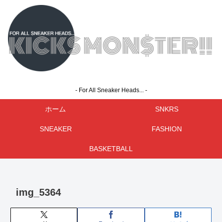
- For All Sneaker Heads... -
ホーム
SNKRS
SNEAKER
FASHION
BASKETBALL
img_5364