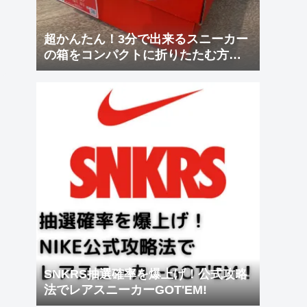
超かんたん！3分で出来るスニーカー
の箱をコンパクトに折りたたむ方
法！
SNKRS抽選確率を爆上げ！公式攻略
法でレアスニーカーGOT'EM!