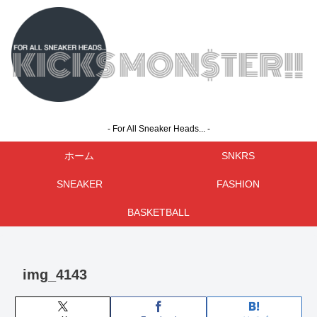
- For All Sneaker Heads... -
ホーム
SNKRS
SNEAKER
FASHION
BASKETBALL
img_4143