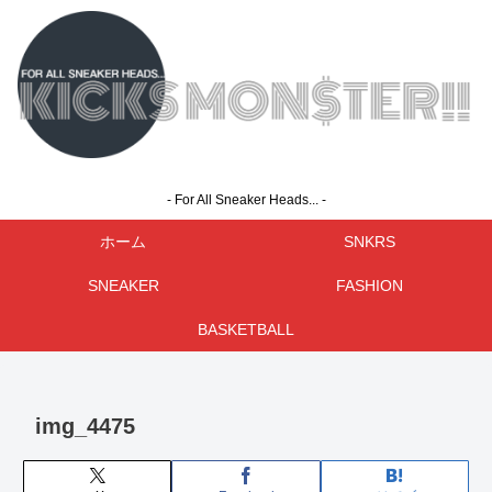
- For All Sneaker Heads... -
ホーム
SNKRS
SNEAKER
FASHION
BASKETBALL
img_4475