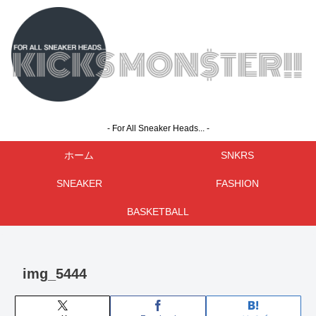
- For All Sneaker Heads... -
ホーム
SNKRS
SNEAKER
FASHION
BASKETBALL
img_5444