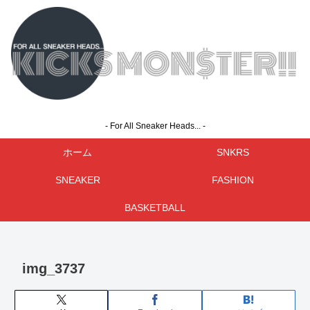
- For All Sneaker Heads... -
ホーム
SNKRS
SNEAKER
FASHION
BASKETBALL
img_3737