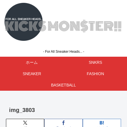
- For All Sneaker Heads... -
ホーム
SNKRS
SNEAKER
FASHION
BASKETBALL
img_3803