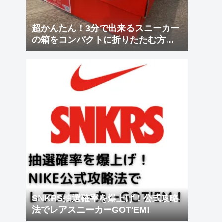
超かんたん！3分で出来るスニーカー
の箱をコンパクトに折りたたむ方
法！
SNKRS抽選確率を爆上げ！公式攻略
法でレアスニーカーGOT'EM!