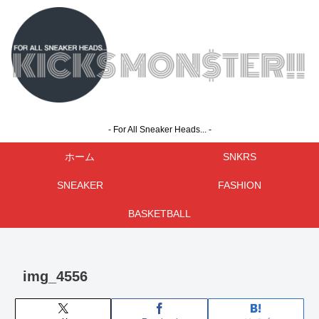
- For All Sneaker Heads... -
ホーム
SNKRS
SNEAKER
FASHION
BASKETBALL
img_4556