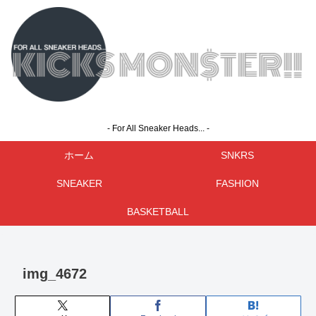
- For All Sneaker Heads... -
ホーム
SNKRS
SNEAKER
FASHION
BASKETBALL
img_4672