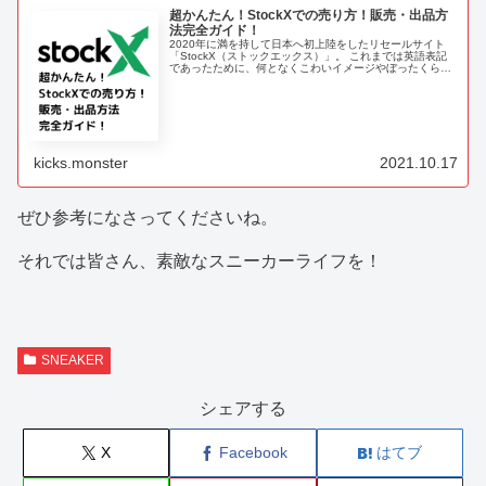
超かんたん！StockXでの売り方！販売・出品方
法完全ガイド！
2020年に満を持して日本へ初上陸をしたリセールサイト
「StockX（ストックエックス）」。 これまでは英語表記
であったために、何となくこわいイメージやぼったくられ
たらどうしよう・・・？といった不安感を拭うことができ
ず、なかなか踏み出せずにいたスニーカーファンも多いこ
とでしょう。 このStockXの...
kicks.monster
2021.10.17
ぜひ参考になさってくださいね。
それでは皆さん、素敵なスニーカーライフを！
SNEAKER
シェアする
X
Facebook
はてブ