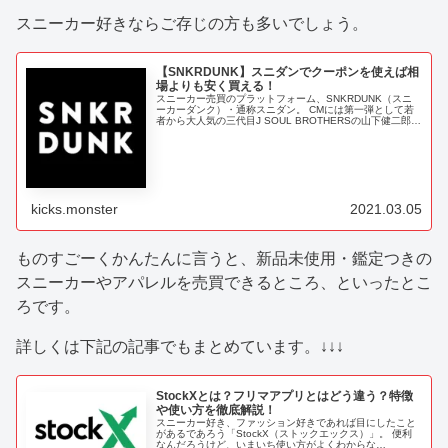
スニーカー好きならご存じの方も多いでしょう。
【SNKRDUNK】スニダンでクーポンを使えば相
場よりも安く買える！
スニーカー売買のプラットフォーム、SNKRDUNK（スニ
ーカーダンク）・通称スニダン。 CMには第一弾として若
者から大人気の三代目J SOUL BROTHERSの山下健二郎さ
ん、関口メンディさんを起用、第二弾では若手俳優の野村
周平さん、DJ KOOさんを起用したことでご存知の方も多
いはず。 「SNK...
kicks.monster
2021.03.05
ものすごーくかんたんに言うと、新品未使用・鑑定つきの
スニーカーやアパレルを売買できるところ、といったとこ
ろです。
詳しくは下記の記事でもまとめています。↓↓↓
StockXとは？フリマアプリとはどう違う？特徴
や使い方を徹底解説！
スニーカー好き、ファッション好きであれば目にしたこと
があるであろう「StockX（ストックエックス）」。 便利
なんだろうけど、いまいち使い方がよくわからな