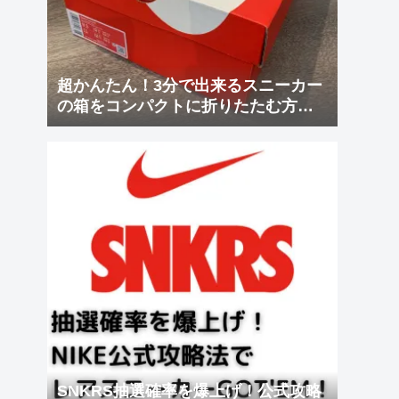
超かんたん！3分で出来るスニーカー
の箱をコンパクトに折りたたむ方
法！
SNKRS抽選確率を爆上げ！公式攻略