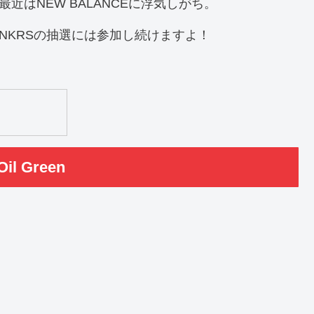
最近はNEW BALANCEに浮気しがち。
NKRSの抽選には参加し続けますよ！
l Green