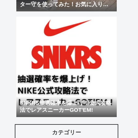
ター守を使ってみた！お気に入りに
装着！
SNKRS抽選確率を爆上げ！公式攻略
法でレアスニーカーGOT'EM!
カテゴリー